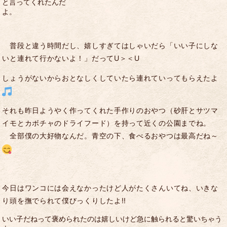
と言ってくれたんだ
よ
普段と違う時間だし、嬉しすぎてはしゃいだら「いい子にしな
いと連れて行かないよ！」だって
U
＞＜
U
しょうがないからおとなしくしていたら連れていってもらえたよ
それも昨日ようやく作ってくれた手作りのおやつ（砂肝とサツマ
イモとカボチャのドライフード）を持って近くの公園までね。
全部僕の大好物なんだ
。
青空の下、食べるおやつは最高だね～
今日
はワンコには会えなかったけど人がたくさんいてね、いきな
り頭を撫でられて僕びっくりしたよ
!!
いい子だねって褒められたのは嬉しいけど急に触られると驚いちゃう