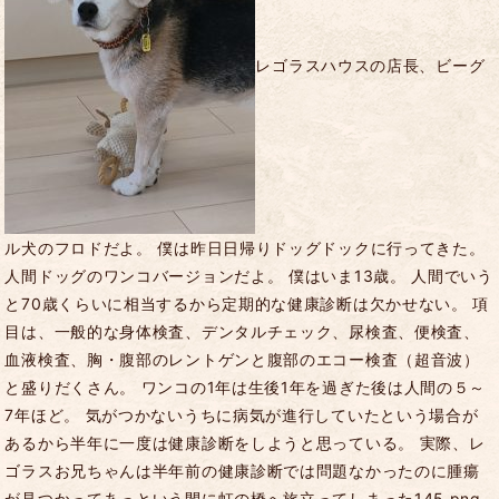
レゴラスハウスの店長、ビーグ
ル犬のフロドだよ。 僕は昨日日帰りドッグドックに行ってきた。
人間ドッグのワンコバージョンだよ。 僕はいま13歳。 人間でいう
と70歳くらいに相当するから定期的な健康診断は欠かせない。 項
目は、一般的な身体検査、デンタルチェック、尿検査、便検査、
血液検査、胸・腹部のレントゲンと腹部のエコー検査（超音波）
と盛りだくさん。 ワンコの1年は生後1年を過ぎた後は人間の５～
7年ほど。 気がつかないうちに病気が進行していたという場合が
あるから半年に一度は健康診断をしようと思っている。 実際、レ
ゴラスお兄ちゃんは半年前の健康診断では問題なかったのに腫瘍
が見つかってあっという間に虹の橋へ旅立ってしまった145.png