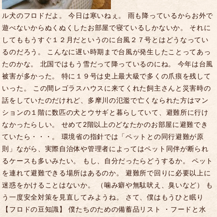
ル犬のフロドだよ。 今日は寒いねぇ。 雨も降っているからお外で
遊べないからぬくぬくしたお部屋で寝ているしかないか。 それに
してももうすぐ１２月だというのに台風２７号とはどうなってい
るのだろう。 こんなに遅い時期まで台風が発生したことってあっ
たのかな。 北国ではもう雪だって降っているのにね。 今年は台風
被害が多かった。 特に１９号は史上最大級で多くの爪痕を残して
いった。 この間レゴラスハウスに来てくれた飼主さんと災害時の
話をしていたのだけれど、多摩川の氾濫で亡くなられた方はマン
ションの１階に数匹の犬とウサギと暮らしていて、避難所に行け
なかったらしい。 せめて2階以上のどなたかのお部屋に避難でき
ていたら・・・。 環境省の指針では「ペットとの同行避難が原
則」ながら、実際自治体や管理者によってはペット同伴が断られ
るケースも多いみたい。 もし、自分だったらどうするか。 ペット
を連れて避難できる場所はあるのか。 避難所で回りに必要以上に
迷惑をかけることはないか。 （噛み癖や無駄吠え、臭いなど） も
う一度安全対策を見直してみようね。 さて、僕はもうひと眠り
【フロドの豆知識】 僕たちのための備蓄品リスト ・フードと水