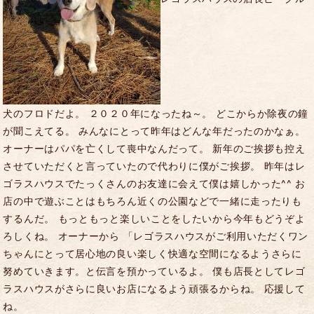
犬のフロドだよ。 ２０２０年になったね～。 どこからか除夜の鐘
が聞こえてる。 みんなにとって昨年はどんな年だったのかなぁ。
オーナーはパパを亡くして喪中なんだって。 新年のご挨拶も控え
させていただくと言っていたので代わりに僕がご挨拶。 昨年はレ
ゴラスハウスでたっくさんのお友達に会えて僕は嬉しかった^^ お
店の中で遊ぶことはもちろん近くの公園などで一緒に走ったりも
するんだ。 もっともっと楽しいことをしたいから今年もどうぞよ
ろしくね。 オーナーから 「レゴラスハウスがご利用いただくワン
ちゃんにとって居心地の良い楽しく快適な空間になるようさらに
努めていきます。と伝言を預かっているよ。 僕も店長としてレゴ
ラスハウスがさらに良いお店になるよう頑張るからね。 応援して
ね。