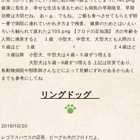
健康に長生き、幸せな生活を送るためにも病気の早期発見、早期
治療は大切だね。 あ～ぁ、でもね。 ご飯も食べさせてもらえず朝
一番で病院に連れていかれ夕方まで検査。 健康のためとはいえい
ろいろ触られて疲れたよ105.png 【フロドの豆知識】 犬の年齢を
人間に換算すると １歳 小型犬、中型犬、大型犬とも人間の１
５歳ほど ２歳 〃 ２４歳ほど
３歳以降 小型犬、中型犬は４歳～５歳ずつ増える
大型犬は５歳～6歳ずつ増える 上記は目安であり、
各動物病院や獣医師さんなどによって見解にずれがあるからあく
までも参考にしてね
リングドッグ
2019/10/20
レゴラスハウスの店長、ビーグル犬のフロドだよ。