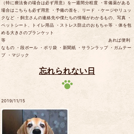
（特に療法食の場合は必ず用意）を一週間分程度 ・常備薬がある
場合はこちらも必ず用意 ・予備の首を、リード ・ケージやリュッ
クなど ・飼主さんの連絡先や僕たちの情報がわかるもの、写真 ・
ペットシート、トイレ用品 ・ストレス防止のおもちゃ等 ・体を包
める大きさのブランケット
等 あれば便利
なもの ・段ボール ・ポリ袋 ・新聞紙 ・サランラップ ・ガムテー
プ ・マジック
忘れられない日
2019/11/15