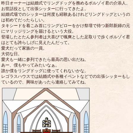
昨日オーナーは結婚式でリングドッグを務めるボルゾイ君の介添人、
お世話役として出張シッターに行ってきたよ。
結婚式場でのシッターは何度も経験あるけれどリングドッグというの
は初めてだったらしい。
タキシードを着こみ首にリングピローをかけ祭壇で待つ新郎新婦の元
にマリッジリングを届けるという大役。
登場したとたん参列者は大喜びで颯爽とした足取りで歩くボルゾイ君
はとても誇らしげに見えたんだって。
愛犬だって家族の一員。
大切な日。
愛犬も一緒に参列できたら最高の思い出だね。
あー、僕もやってみたいなぁ。
誰か僕をリングドッグに使ってくれないかな。
レゴラスハウスでは結婚式や各種イベントなどでの出張シッターもし
ているので、興味があったら連絡してみてね。