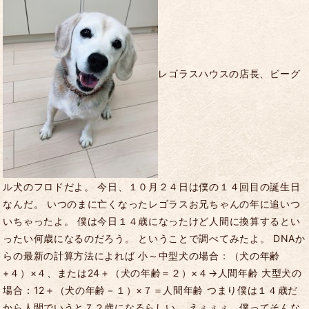
レゴラスハウスの店長、ビーグ
ル犬のフロドだよ。 今日、１０月２４日は僕の１４回目の誕生日
なんだ。 いつのまに亡くなったレゴラスお兄ちゃんの年に追いつ
いちゃったよ。 僕は今日１４歳になったけど人間に換算するとい
ったい何歳になるのだろう。 ということで調べてみたよ。 DNAか
らの最新の計算方法によれば 小～中型犬の場合：（犬の年齢
+４）×４、または24＋（犬の年齢＝２）×４→人間年齢 大型犬の
場合：12＋（犬の年齢－１）×７＝人間年齢 つまり僕は１４歳だ
から人間でいうと７２歳になるらしい。 えぇぇぇ、僕ってそんな