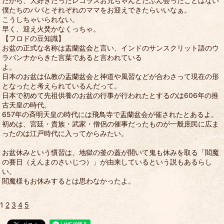
だから、大好きだったレゴラスお兄ちゃんとたぶん会ったことはない
僕たちのパパとそれぞれのママをお迎えできたらいいなぁ。
こうしちゃいられない。
早く、迎え火焚かなくっちゃ。
【フロドの豆知識】
お盆の正式な名称は盂蘭盆会と言い、インドのサンスクリット語のウ
ラバンナからきた言葉であると言われている
よ。
日本のお盆は仏教の盂蘭盆会と神道や風習などが合わさって現在の形
となったと考えられているんだって。
日本で初めて先祖供養のお盆の行事が行われたとするのは606年の推
古天皇の時代。
657年の斉明天皇の時代には飛鳥寺で盂蘭盆会が催されたとあるよ。
初めは、宮廷・貴族・武家・僧侶の催事だったものが一般庶民に広ま
ったのは江戸時代に入ってからみたい。
お盆休みという慣習は、地獄の釜の蓋が開いて鬼も休みを取る「閻魔
の賽日（えんまのさいじつ）」が由来しているという説もあるらし
い。
閻魔様もお休みするとは思わなかったよ。
1
2
3
4
5