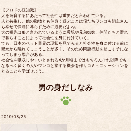
【フロドの豆知識】
犬を飼育するにあたって社会性は重要だと言われている。
人と共生し、他の動物とも仲良く遊ぶことは僕たちワンコも飼主さん
も幸せで快適に暮らすために必要だよね。
犬の祖先は狼と言われているように母親や兄弟姉妹、仲間たちと群れ
で暮らすことによって社会性を身に付けていく。
でも、日本のペット業界の現状を見てみると社会性を身に付ける前に
親元から離れてしまうことが多く、そのため問題行動を起こす子にな
ってしまう場合がある。
社会性を吸収しやすいとされる4か月頃まではもちろんそれ以降でも
なるべく多くの人やワンコと接する機会を作りコミュニケーションを
とることを学ばせよう。
男の身だしなみ
2019/08/25