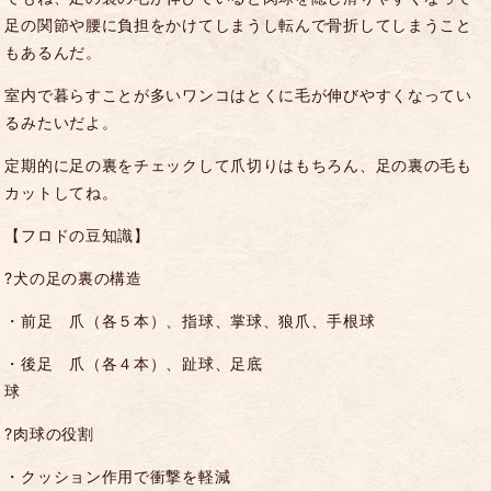
足の関節や腰に負担をかけてしまうし転んで骨折してしまうこと
もあるんだ。
室内で暮らすことが多いワンコはとくに毛が伸びやすくなってい
るみたいだよ。
定期的に足の裏をチェックして爪切りはもちろん、足の裏の毛も
カットしてね。
【フロドの豆知識】
?犬の足の裏の構造
・前足 爪（各５本）、指球、掌球、狼爪、手根球
・後足 爪（各４本）、趾球、足底
?肉球の役割
・クッション作用で衝撃を軽減