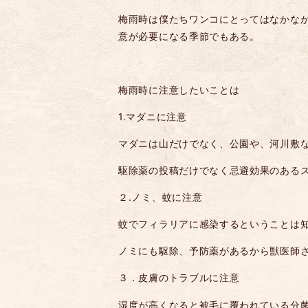
梅雨時は僕たちワンコにとってはなかな
意が必要になる季節でもある。
梅雨時に注意したいことは
1.
マダニに注意
マダニは山だけでなく、公園や、河川敷
駆除薬の投稿だけでなく忌避効果のある
２
.
ノミ、蚊に注意
蚊でフィラリアに感染するということは
ノミにも駆除、予防薬があるから獣医師
３
．皮膚のトラブルに注意
湿度が高くなると被毛に覆われている分