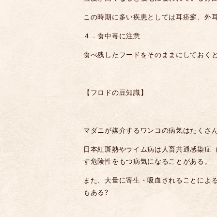
この時期に多い疾患としては耳疥癬、外
４．食中毒に注意
食べ残したフードをそのままにしておく
【フロドの豆知識】
マダニが媒介するワンコの病気はたくさ
日本紅斑熱やライム病は人畜共通感染症
す危険性をもつ病気になることがある。
また、大量に寄生・吸血されることによ
もある
?