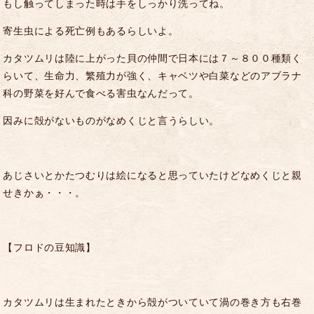
もし触ってしまった時は手をしっかり洗ってね。
寄生虫による死亡例もあるらしいよ。
カタツムリは陸に上がった貝の仲間で日本には７～８００種類く
らいて、生命力、繁殖力が強く、キャベツや白菜などのアブラナ
科の野菜を好んで食べる害虫なんだって。
因みに殻がないものがなめくじと言うらしい。
あじさいとかたつむりは絵になると思っていたけどなめくじと親
せきかぁ・・・。
【フロドの豆知識】
カタツムリは生まれたときから殻がついていて渦の巻き方も右巻