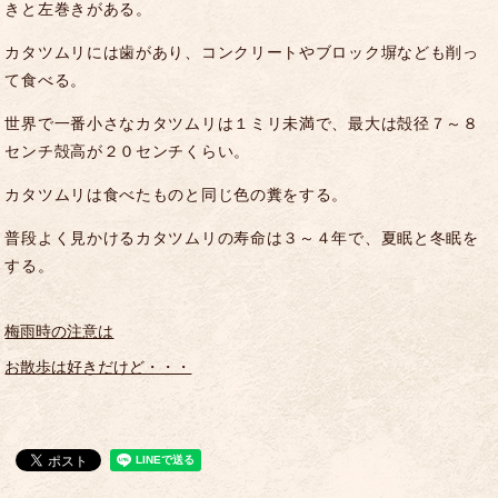
きと左巻きがある。
カタツムリには歯があり、コンクリートやブロック塀なども削っ
て食べる。
世界で一番小さなカタツムリは１ミリ未満で、最大は殻径７～８
センチ殻高が２０センチくらい。
カタツムリは食べたものと同じ色の糞をする。
普段よく見かけるカタツムリの寿命は３～４年で、夏眠と冬眠を
する。
梅雨時の注意は
お散歩は好きだけど・・・